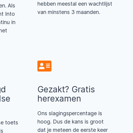
hebben meestal een wachtlijst
en. Als
van minstens 3 maanden.
nt Into
tinu in
met
gd
Gezakt? Gratis
dse
herexamen
Ons slagingspercentage is
hoog. Dus de kans is groot
se toets
dat je meteen de eerste keer
ls