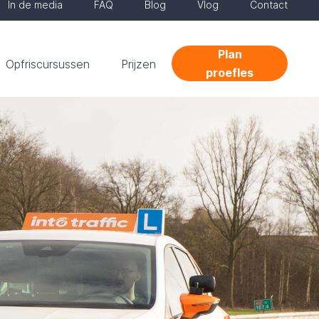
In de media
FAQ
Blog
Vlog
Contact
Plan
Opfriscursussen
Prijzen
proefles