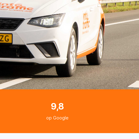
9,8
op Google