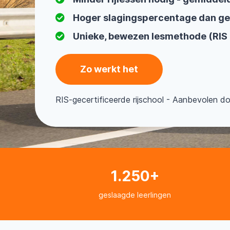
Hoger slagingspercentage dan g
Unieke, bewezen lesmethode (RIS
Zo werkt het
RIS-gecertificeerde rijschool - Aanbevolen d
1.250+
geslaagde leerlingen