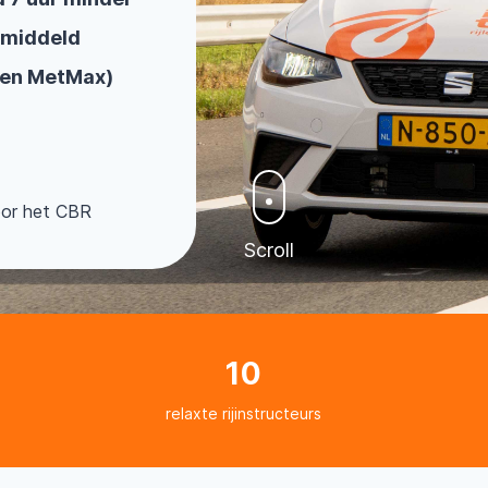
emiddeld
 en MetMax)
oor het CBR
Scroll
10
relaxte rijinstructeurs