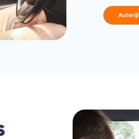
Autorij
s