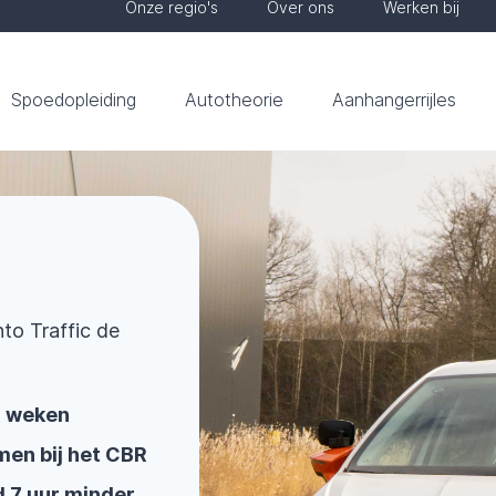
Onze regio's
Over ons
Werken bij
Spoedopleiding
Autotheorie
Aanhangerrijles
nto Traffic de
 3 weken
men bij het CBR
d 7 uur minder