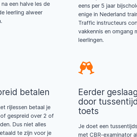
 na een halve les de
eens per 5 jaar bijschol
e leerling alweer
enige in Nederland trai
.
Traffic instructeurs con
vakkennis en omgang 
leerlingen.
reid betalen
Eerder geslaa
door tussentij
et rijlessen betaal je
toets
 of gespreid over 2 of
en. Dus niet alles
Je doet een tussentijd
etaald te zijn voor je
met CBR-examinator a