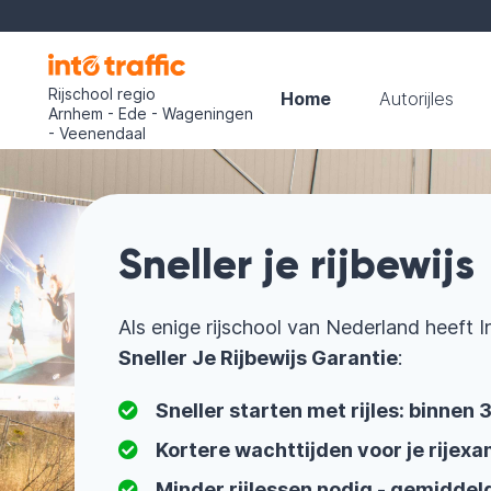
Rijschool regio
Home
Autorijles
Arnhem - Ede - Wageningen
- Veenendaal
Sneller je rijbewijs
Als enige rijschool van Nederland heeft I
Sneller Je Rijbewijs Garantie
:
Sneller starten met rijles: binnen
Kortere wachttijden voor je rijexa
Minder rijlessen nodig - gemiddel