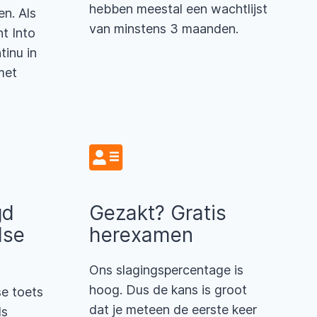
hebben meestal een wachtlijst
en. Als
van minstens 3 maanden.
nt Into
tinu in
met
gd
Gezakt? Gratis
dse
herexamen
Ons slagingspercentage is
hoog. Dus de kans is groot
se toets
dat je meteen de eerste keer
ls