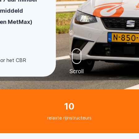
emiddeld
 en MetMax)
oor het CBR
Scroll
10
relaxte rijinstructeurs