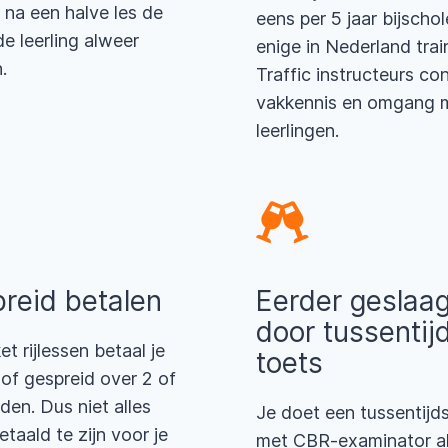
 na een halve les de
eens per 5 jaar bijschol
e leerling alweer
enige in Nederland trai
.
Traffic instructeurs con
vakkennis en omgang 
leerlingen.
reid betalen
Eerder geslaa
door tussentij
et rijlessen betaal je
toets
 of gespreid over 2 of
en. Dus niet alles
Je doet een tussentijd
etaald te zijn voor je
met CBR-examinator a