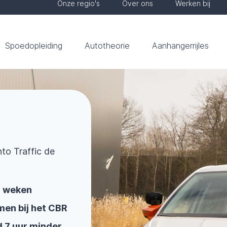
Onze regio's
Over ons
Werken bij
Spoedopleiding
Autotheorie
Aanhangerrijles
nto Traffic de
 3 weken
men bij het CBR
d 7 uur minder