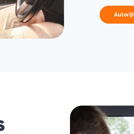
Autorij
s