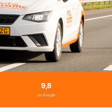
9,8
op Google