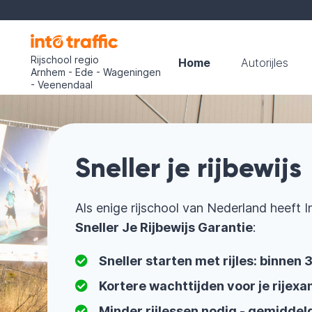
Rijschool regio
Home
Autorijles
Arnhem - Ede - Wageningen
- Veenendaal
Sneller je rijbewijs
Als enige rijschool van Nederland heeft I
Sneller Je Rijbewijs Garantie
:
Sneller starten met rijles: binnen
Kortere wachttijden voor je rijexa
Minder rijlessen nodig - gemiddel