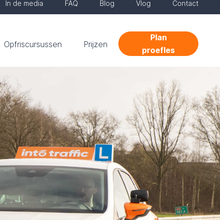
In de media
FAQ
Blog
Vlog
Contact
Plan
Opfriscursussen
Prijzen
proefles